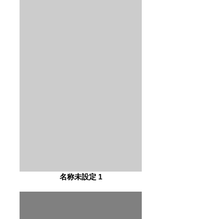
名称未設定 1