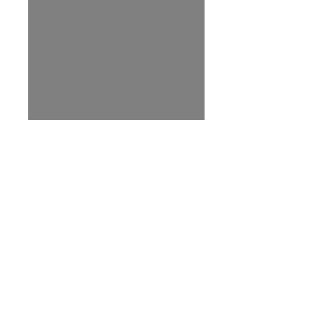
名称未設定 41