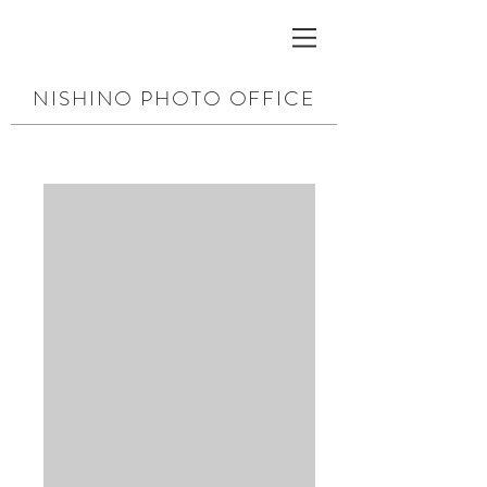
NISHINO PHOTO OFFICE