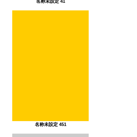
名称未設定 41
名称未設定 451