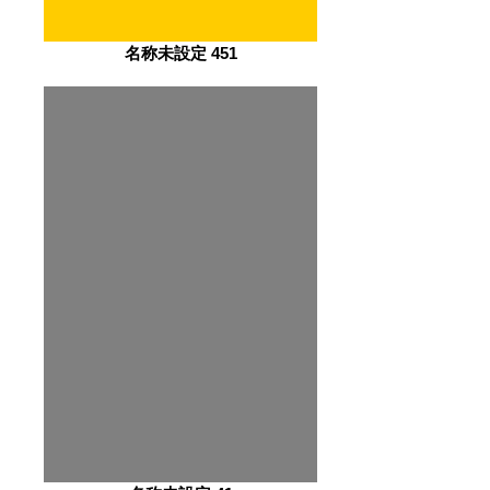
名称未設定 451