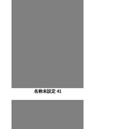
名称未設定 41