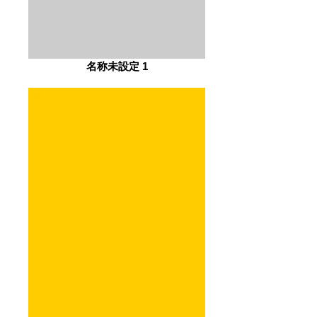
名称未設定 1